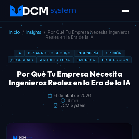
Inicio
/
Insights
/
Por Qué Tu Empresa Necesita Ingenieros
Reales en la Era de la IA
IA
DESARROLLO SEGURO
INGENIERÍA
OPINIÓN
SEGURIDAD
ARQUITECTURA
EMPRESA
PRODUCCIÓN
Por Qué Tu Empresa Necesita
Ingenieros Reales en la Era de la IA
6 de abril de 2026
4 min
DCM System